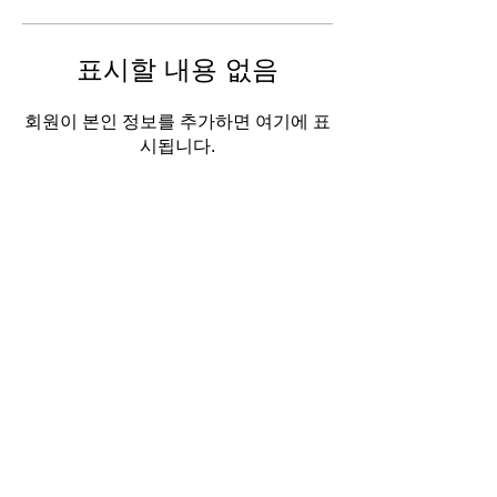
표시할 내용 없음
회원이 본인 정보를 추가하면 여기에 표
시됩니다.
About Us
EMAIL:
marketingstudy@naver.com
ADRESS: 경기도 부천시 상동로 108, 6층
CALL:
070-4218-5242
환불규정/개인정보취급/이용약관 안
내
Copyright 2022 © 한국디지털마케팅아카데미
OWNER : 최택훈 COMPANY: (주)큐앤에이
BUSINESS LICENSE :
768-87-01182
​통신판매 : 제2022-경기부천-0505호